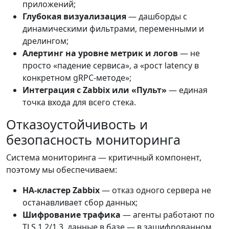
приложений;
Глубокая визуализация
— дашборды с
динамическими фильтрами, переменными и
дрелингом;
Алертинг на уровне метрик и логов
— не
просто «падение сервиса», а «рост latency в
конкретном gRPC-методе»;
Интеграция с Zabbix или «Пульт»
— единая
точка входа для всего стека.
Отказоустойчивость и
безопасность мониторинга
Система мониторинга — критичный компонент,
поэтому мы обеспечиваем:
HA-кластер Zabbix
— отказ одного сервера не
останавливает сбор данных;
Шифрование трафика
— агенты работают по
TLS 1.2/1.3, данные в базе — в зашифрованном