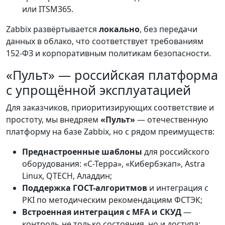
или ITSM365.
Zabbix развёртывается
локально
, без передачи
данных в облако, что соответствует требованиям
152-ФЗ и корпоративным политикам безопасности.
«Пульт» — российская платформа
с упрощённой эксплуатацией
Для заказчиков, приоритизирующих соответствие и
простоту, мы внедряем
«Пульт»
— отечественную
платформу на базе Zabbix, но с рядом преимуществ:
Преднастроенные шаблоны
для российского
оборудования: «С-Терра», «Кибербэкап», Astra
Linux, QTECH, Аладдин;
Поддержка ГОСТ-алгоритмов
и интеграция с
PKI по методическим рекомендациям ФСТЭК;
Встроенная интеграция с MFA и СКУД
—
контроль не только состояния, но и доступа;