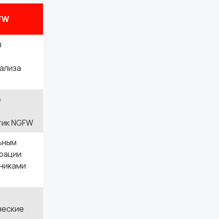
GFW
я
ализа
е
тик NGFW
ьным
рации
чниками
ческие