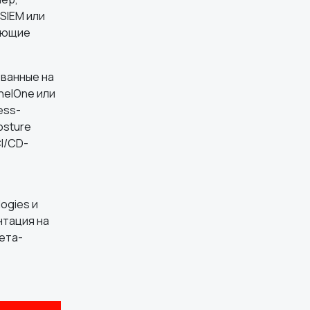
SIEM или
няющие
ванные на
nelOne или
ess-
osture
I/CD-
ogies и
нтация на
мета-