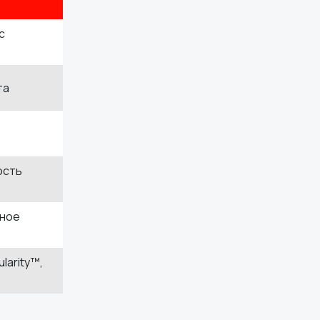
с
та
ость
вное
ularity™,