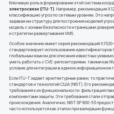
Ключевую роль в формировании этой системы коор
электросвязи (ITU-T)
. Например, рекомендация X.
классификацию угроз по сетевым уровням. Это напр
задавая им структуру для построения моделей угро
модель с зонами безопасности и границами доверия
и стратегии развертывания VMS.
Особое значение имеет серия рекомендаций X.1520–
стандартизирует использование идентификаторов CVE
глобальным языком для описания известных уязвим
уметь работать с CVE-репозиториями, такими как NV
условие для интеграции в единое информационное 
Если ITU-T задает архитектурные рамки, то практич
стандартов и технологий США (NIST). Его рекоменд
требования к их функциональности: фильтрация паке
компонентами защиты. Эти требования стали отпра
происхождения. Аналогично, NIST SP 800-53 предо
часто используется как эталон при валидации функ