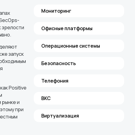
Мониторинг
апах
vSecOps-
к зрелости
Офисные платформы
ывно.
Операционные системы
еделяют
кже запуск
еобходимым
Безопасность
ля
Телефония
ак Positive
м
ВКС
 рынке и
оэтому при
Виртуализация
местным