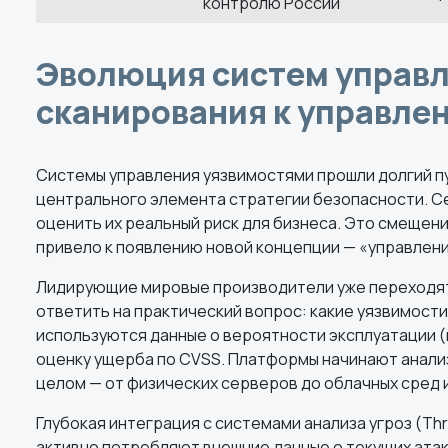
контролю России
Эволюция систем управл
сканирования к управле
Системы управления уязвимостями прошли долгий пу
центрального элемента стратегии безопасности. Се
оценить их реальный риск для бизнеса. Это смещени
привело к появлению новой концепции — «управлени
Лидирующие мировые производители уже переходят 
ответить на практический вопрос: какие уязвимост
используются данные о вероятности эксплуатации 
оценку ущерба по CVSS. Платформы начинают анали
целом — от физических серверов до облачных сред 
Глубокая интеграция с системами анализа угроз (Thr
активно потребляют внешние данные о текущих атак