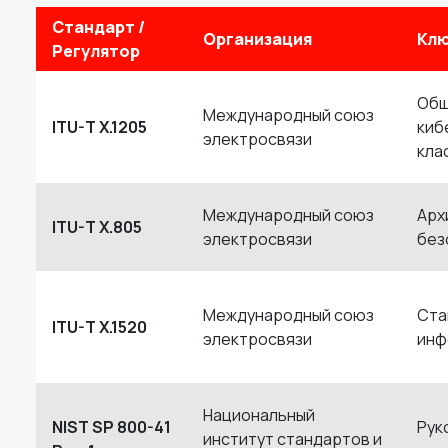
Стандарт /
Организация
Клю
Регулятор
Общ
Международный союз
ITU-T X.1205
киб
электросвязи
кла
Международный союз
Арх
ITU-T X.805
электросвязи
без
Международный союз
Ста
ITU-T X.1520
электросвязи
инф
Национальный
NIST SP 800-41
Рук
институт стандартов и