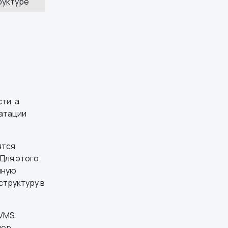
руктуре
ти, а
уатации
ятся
 Для этого
нную
структуру в
 VMS
мер,