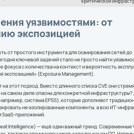
критической инфраст
ения уязвимостями: от
нию экспозицией
ть от простого инструмента для сканирования сетей до
годня ключевой задачей стало не просто найти уязвимос
е фокуса с количества на контекст и вероятность экспл
я экспозицией» (Exposure Management).
на этот подход. Вместо длинного списка CVE они стрем
и на самом деле опасны для конкретной инфраструктуры?
(например, система EPSS), которые дополняют традицио
зировать не изолированные компоненты, а всю ИТ-инфра
и SaaS-приложений.
eat Intelligence) — ещё один важный тренд. Современные
ах, тактиках злоумышленников и вредоносном ПО. Напри