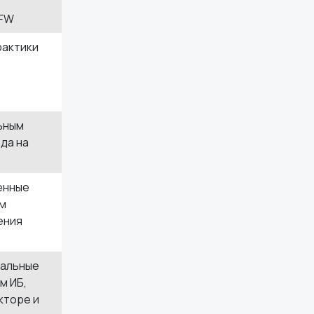
GFW
рактики
ьным
да на
енные
ам
ения
нальные
м ИБ,
кторе и