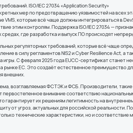
ебований. ISO/IEC 27034 «Application Security»
конкретных мер по предотвращению уязвимостей на всех эт
ые VMS, которые всё чаще должны интегрироваться в De
твие этим контролям. Поддержка ISO/IEC 27034 — призна
 средах, где разработка и выпуск ПО происходят непрер
льных регуляторных требований, которые всё чаще опр
ие в силу регламентов NIS2 и Cyber Resilience Act, а та
а игры. С февраля 2025 года EUCC-сертификат станет н
на рынке ЕС. Это создаёт естественное преимущество д
я внешних.
ма, возглавляемая ФСТЭК и ФСБ. Производители, такие к
ют первостепенное внимание соответствию национальны
то гарантирует их решениям легитимность на внутреннем
иту от угроз, актуальных для российской реальности. П
только технические характеристики, но и соответствие 