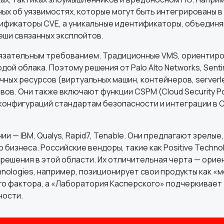
ых об уязвимостях, которые могут быть интегрированы в 
тификаторы CVE, а уникальные идентификаторы, объеди
хеши связанных эксплойтов.
бязательным требованием. Традиционные VMS, ориентиро
ой облака. Поэтому решения от Palo Alto Networks, Senti
ных ресурсов (виртуальных машин, контейнеров, serverl
ов. Они также включают функции CSPM (Cloud Security P
онфигураций стандартам безопасности и интеграции в C
 — IBM, Qualys, Rapid7, Tenable. Они предлагают зрелые,
изнеса. Российские вендоры, такие как Positive Technol
решения в этой области. Их отличительная черта — орие
hnologies, например, позиционирует свои продукты как «
о фактора, а «Лаборатория Касперского» подчеркивает
ности.