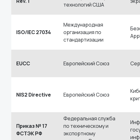
Rev
. 1
экр
технологий США
Международная
Без
ISO/IEC 27034
организация по
Appl
стандартизации
EUCC
Европейский Союз
Сер
Киб
NIS2
Directive
Европейский Союз
кри
Федеральная служба
Инф
Приказ № 17
по техническому и
гос
ФСТЭК РФ
экспортному
инф