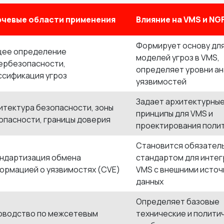
чевые области применения
Влияние на VMS и N
Формирует основу дл
ее определение
моделей угроз в VMS,
ербезопасности,
определяет уровни ан
ссификация угроз
уязвимостей
Задает архитектурны
итектура безопасности, зоны
принципы для VMS и
опасности, границы доверия
проектирования поли
Становится обязател
ндартизация обмена
стандартом для интег
ормацией о уязвимостях (CVE)
VMS с внешними исто
данных
Определяет базовые
оводство по межсетевым
технические и полити