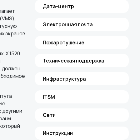
Дата-центр
лагает
(VMS),
Электронная почта
ктурную
ых экранов
Пожаротушение
. X.1520
Техническая поддержка
и
, должен
еобходимое
Инфраструктура
итута
ITSM
ые
с другими
Сети
траны
 который
Инструкции