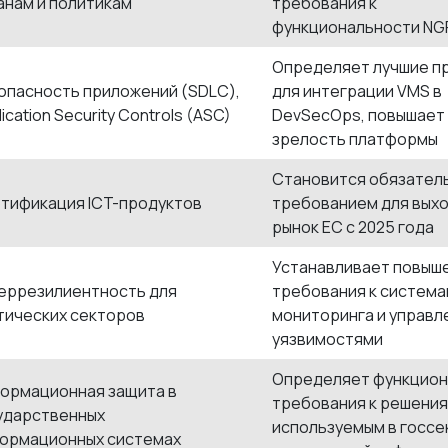
анам и политикам
требования к
функциональности N
Определяет лучшие п
опасность приложений (SDLC),
для интеграции VMS в
ication Security Controls (ASC)
DevSecOps, повышает
зрелость платформы
Становится обязател
тификация ICT-продуктов
требованием для выхо
рынок ЕС с 2025 года
Устанавливает повыш
еррезилиентность для
требования к систем
тических секторов
мониторинга и управл
уязвимостями
Определяет функцио
ормационная защита в
требования к решения
ударственных
используемым в госсе
ормационных системах