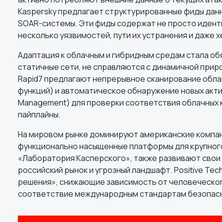
Kaspersky предлагает структурированные фиды данн
SOAR-системы. Эти фиды содержат не просто иден
несколько уязвимостей, пути их устранения и даже 
Адаптация к облачным и гибридным средам стала о
статичные сети, не справляются с динамичной природ
Rapid7 предлагают непрерывное сканирование облач
функций) и автоматическое обнаружение новых актив
Management) для проверки соответствия облачных к
пайплайны.
На мировом рынке доминируют американские компании
функционально насыщенные платформы для крупного б
«Лаборатория Касперского», также развивают свои 
российский рынок и угрозный ландшафт. Positive Tec
решения», снижающие зависимость от человеческог
соответствие международным стандартам безопас