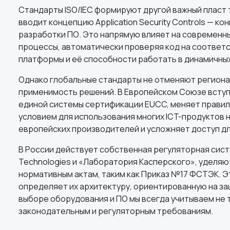
Стандарты ISO/IEC формируют другой важный пласт тр
вводит концепцию Application Security Controls — 
разработки ПО. Это напрямую влияет на современн
процессы, автоматически проверяя код на соответс
платформы и её способности работать в динамичных
Однако глобальные стандарты не отменяют региона
применимость решений. В Европейском Союзе вступлен
единой системы сертификации EUCC, меняет правил
условием для использования многих ICT-продуктов 
европейских производителей и усложняет доступ дл
В России действует собственная регуляторная систе
Technologies и «Лаборатория Касперского», уделя
нормативным актам, таким как Приказ №17 ФСТЭК. Э
определяет их архитектуру, ориентированную на защ
выборе оборудования и ПО мы всегда учитываем не 
законодательным и регуляторным требованиям.