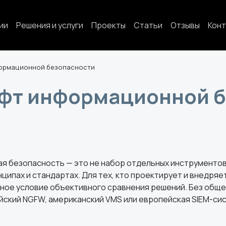
ии
Решения и услуги
Проекты
Статьи
Отзывы
Конт
ормационной безопасности
фт информационной б
 безопасность — это не набор отдельных инструментов
ципах и стандартах. Для тех, кто проектирует и внедряе
ьное условие объективного сравнения решений. Без общ
йский NGFW, американский VMS или европейская SIEM-си