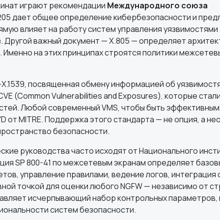
динат играют рекомендации
Международного союза
1205 дает общее определение кибербезопасности и пред
ямую влияет на работу систем управления уязвимостями 
з. Другой важный документ — X.805 — определяет архите
. Именно на этих принципах строятся политики межсетев
X.1539, посвященная обмену информацией об уязвимостях
 (Common Vulnerabilities and Exposures), которые стал
остей. Любой современный VMS, чтобы быть эффективным
D от MITRE. Поддержка этого стандарта — не опция, а н
пространство безопасности.
еские руководства часто исходят от Национального инст
ация SP 800-41 по межсетевым экранам определяет базов
тов, управление правилами, ведение логов, интеграция 
вной точкой для оценки любого NGFW — независимо от с
ставляет исчерпывающий набор контрольных параметров,
циональности систем безопасности.