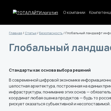
О компании
Компетенц
Главная
/
Статьи
/
Безопасность
/
Глобальный ландшафт инф
Глобальный ландша
Стандарты как основа выбора решений
В современной цифровой экономике информационная
целостная архитектура, построенная на единых прин
инфраструктуры, понимание этих основ — обязател
координат любая оценка продуктов — будь то росси
рискует оказаться субъективной и несопоставимой.