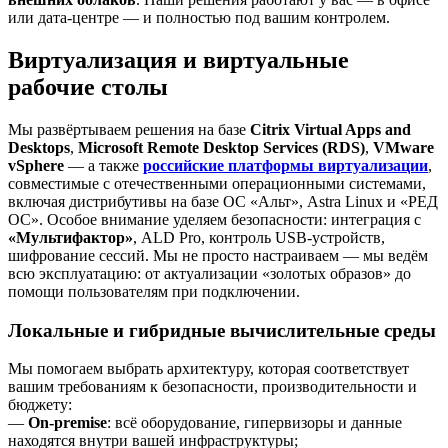
или дата-центре — и полностью под вашим контролем.
Виртуализация и виртуальные
рабочие столы
Мы развёртываем решения на базе
Citrix Virtual Apps and
Desktops
,
Microsoft Remote Desktop Services (RDS)
,
VMware
vSphere
— а также
российские платформы виртуализации
,
совместимые с отечественными операционными системами,
включая дистрибутивы на базе ОС «Альт», Astra Linux и «РЕД
ОС». Особое внимание уделяем безопасности: интеграция с
«Мультифактор»
, ALD Pro, контроль USB-устройств,
шифрование сессий. Мы не просто настраиваем — мы ведём
всю эксплуатацию: от актуализации «золотых образов» до
помощи пользователям при подключении.
Локальные и гибридные вычислительные среды
Мы помогаем выбрать архитектуру, которая соответствует
вашим требованиям к безопасности, производительности и
бюджету:
—
On-premise
: всё оборудование, гипервизоры и данные
находятся внутри вашей инфраструктуры;