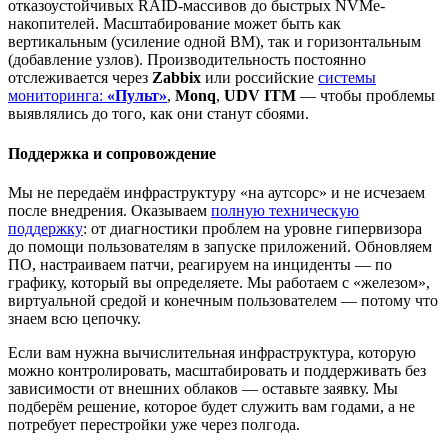
отказоустойчивых RAID-массивов до быстрых NVMe-
накопителей. Масштабирование может быть как
вертикальным (усиление одной ВМ), так и горизонтальным
(добавление узлов). Производительность постоянно
отслеживается через
Zabbix
или российские
системы
мониторинга:
«Пульт»
,
Monq
,
UDV ITM
— чтобы проблемы
выявлялись до того, как они станут сбоями.
Поддержка и сопровождение
Мы не передаём инфраструктуру «на аутсорс» и не исчезаем
после внедрения. Оказываем
полную техническую
поддержку
: от диагностики проблем на уровне гипервизора
до помощи пользователям в запуске приложений. Обновляем
ПО, настраиваем патчи, реагируем на инциденты — по
графику, который вы определяете. Мы работаем с «железом»,
виртуальной средой и конечным пользователем — потому что
знаем всю цепочку.
Если вам нужна вычислительная инфраструктура, которую
можно контролировать, масштабировать и поддерживать без
зависимости от внешних облаков — оставьте заявку. Мы
подберём решение, которое будет служить вам годами, а не
потребует перестройки уже через полгода.