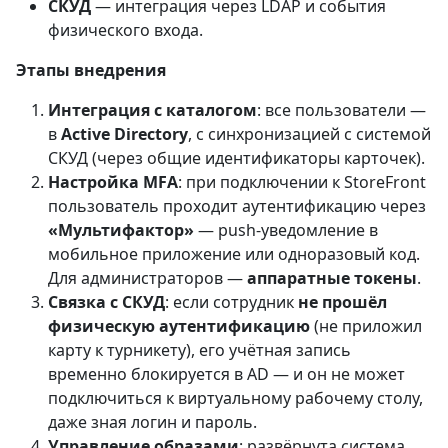
СКУД
— интеграция через LDAP и события
физического входа.
Этапы внедрения
Интеграция с каталогом
: все пользователи —
в
Active Directory
, с синхронизацией с системой
СКУД (через общие идентификаторы карточек).
Настройка MFA
: при подключении к StoreFront
пользователь проходит аутентификацию через
«Мультифактор»
— push-уведомление в
мобильное приложение или одноразовый код.
Для администраторов —
аппаратные токены
.
Связка с СКУД
: если сотрудник
не прошёл
физическую аутентификацию
(не приложил
карту к турникету), его учётная запись
временно блокируется в AD — и он не может
подключиться к виртуальному рабочему столу,
даже зная логин и пароль.
Управление образами
: развёрнута система