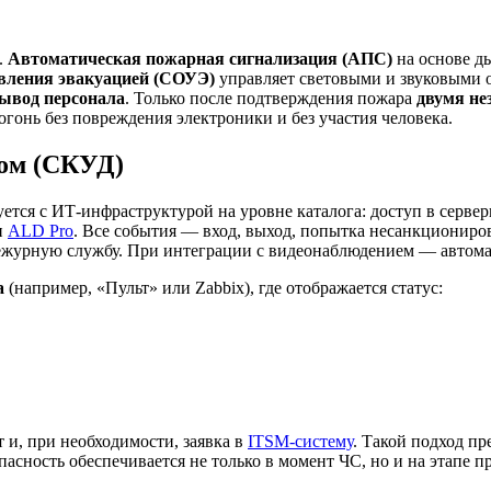
.
Автоматическая пожарная сигнализация (АПС)
на основе д
вления эвакуацией (СОУЭ)
управляет световыми и звуковыми 
ывод персонала
. Только после подтверждения пожара
двумя н
 огонь без повреждения электроники и без участия человека.
пом (СКУД)
ется с ИТ-инфраструктурой на уровне каталога: доступ в серве
ли
ALD Pro
. Все события — вход, выход, попытка несанкциониро
ежурную службу. При интеграции с видеонаблюдением — автомат
а
(например, «Пульт» или Zabbix), где отображается статус:
и, при необходимости, заявка в
ITSM-систему
. Такой подход п
зопасность обеспечивается не только в момент ЧС, но и на этапе