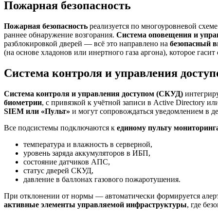
Пожарная безопасность
Пожарная безопасность
реализуется по многоуровневой схеме
раннее обнаружение возгорания.
Система оповещения и упра
разблокировкой дверей — всё это направлено на
безопасный в
(на основе хладонов или инертного газа аргона), которое гасит
Система контроля и управления досту
Система контроля и управления доступом (СКУД)
интегриру
биометрии
, с привязкой к учётной записи в Active Directory и
SIEM или «Пульт»
и могут сопровождаться уведомлением в д
Все подсистемы подключаются к
единому пульту мониторинг
температура и влажность в серверной,
уровень заряда аккумуляторов в ИБП,
состояние датчиков АПС,
статус дверей СКУД,
давление в баллонах газового пожаротушения.
При отклонении от нормы — автоматически формируется алерт 
активные элементы управляемой инфраструктуры
, где бе