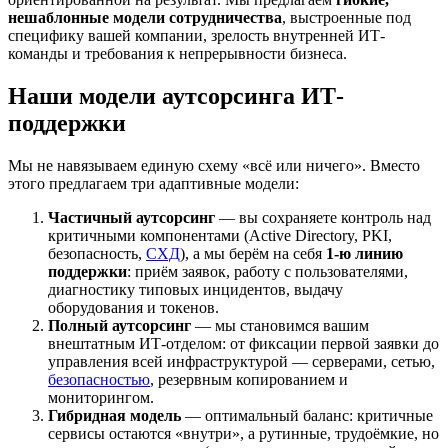
нешаблонные модели сотрудничества
, выстроенные под
специфику вашей компании, зрелость внутренней ИТ-
команды и требования к непрерывности бизнеса.
Наши модели аутсорсинга ИТ-
поддержки
Мы не навязываем единую схему «всё или ничего». Вместо
этого предлагаем три адаптивные модели:
Частичный аутсорсинг
— вы сохраняете контроль над
критичными компонентами (Active Directory, PKI,
безопасность,
СХД
), а мы берём на себя
1-ю линию
поддержки
: приём заявок, работу с пользователями,
диагностику типовых инцидентов, выдачу
оборудования и токенов.
Полный аутсорсинг
— мы становимся вашим
внештатным ИТ-отделом: от фиксации первой заявки до
управления всей инфраструктурой — серверами, сетью,
безопасностью
, резервным копированием и
мониторингом.
Гибридная модель
— оптимальный баланс: критичные
сервисы остаются «внутри», а рутинные, трудоёмкие, но